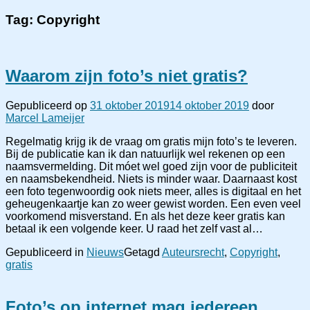
Tag:
Copyright
Waarom zijn foto’s niet gratis?
Gepubliceerd op
31 oktober 2019
14 oktober 2019
door
Marcel Lameijer
Regelmatig krijg ik de vraag om gratis mijn foto’s te leveren.
Bij de publicatie kan ik dan natuurlijk wel rekenen op een
naamsvermelding. Dit móet wel goed zijn voor de publiciteit
en naamsbekendheid. Niets is minder waar. Daarnaast kost
een foto tegenwoordig ook niets meer, alles is digitaal en het
geheugenkaartje kan zo weer gewist worden. Een even veel
voorkomend misverstand. En als het deze keer gratis kan
betaal ik een volgende keer. U raad het zelf vast al…
Gepubliceerd in
Nieuws
Getagd
Auteursrecht
,
Copyright
,
gratis
Foto’s op internet mag iedereen