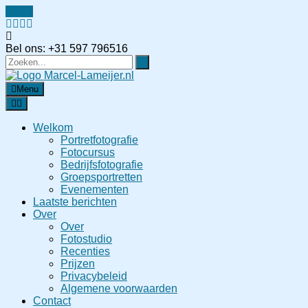
Bel ons: +31 597 796516
Menu
Welkom
Portretfotografie
Fotocursus
Bedrijfsfotografie
Groepsportretten
Evenementen
Laatste berichten
Over
Over
Fotostudio
Recenties
Prijzen
Privacybeleid
Algemene voorwaarden
Contact